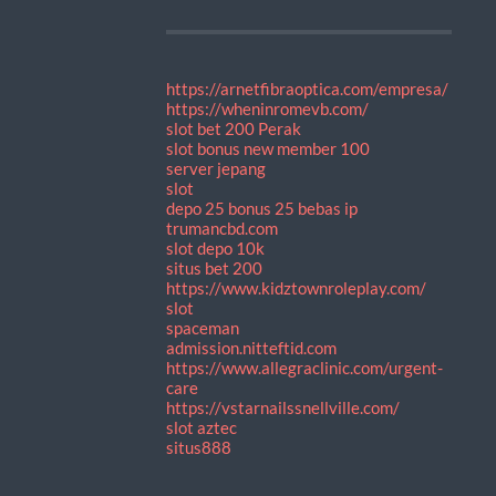
https://arnetfibraoptica.com/empresa/
https://wheninromevb.com/
slot bet 200 Perak
slot bonus new member 100
server jepang
slot
depo 25 bonus 25 bebas ip
trumancbd.com
slot depo 10k
situs bet 200
https://www.kidztownroleplay.com/
slot
spaceman
admission.nitteftid.com
https://www.allegraclinic.com/urgent-
care
https://vstarnailssnellville.com/
slot aztec
situs888